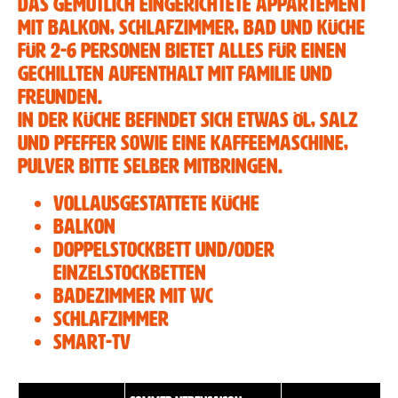
Das gemütlich eingerichtete Appartement
mit Balkon, Schlafzimmer, Bad und Küche
Fanky Verleih
für 2-6 Personen bietet alles für einen
Die Region
gechillten Aufenthalt mit Familie und
Freunden.
Lage & Anreise
In der Küche befindet sich etwas Öl, Salz
und Pfeffer sowie eine Kaffeemaschine,
Pulver bitte selber mitbringen.
vollausgestattete Küche
Balkon
Doppelstockbett und/oder
Einzelstockbetten
Badezimmer mit WC
Schlafzimmer
Smart-TV