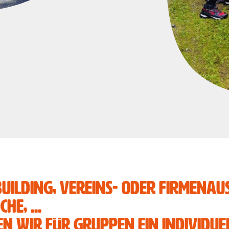
uilding, Vereins- oder Firmenau
he, ...
en wir für Gruppen ein individue