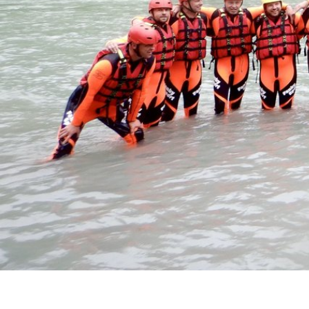
Fanky Angebote
Fanky Families
Fanky Groups
Fanky Verleih
Die Region
Lage & Anreise