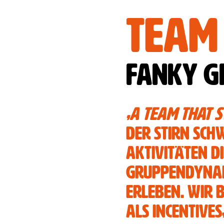
Team 
Fanky G
„A team that 
der Stirn sch
Aktivitäten d
Gruppendynam
erleben. Wir 
Als Incentive