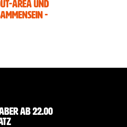
lout-Area und
isammensein -
aber ab 22.00
atz