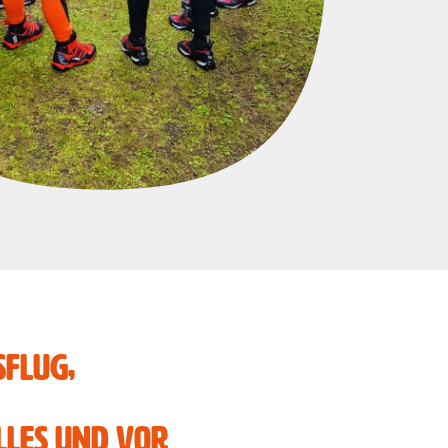
sflug,
lles und vor