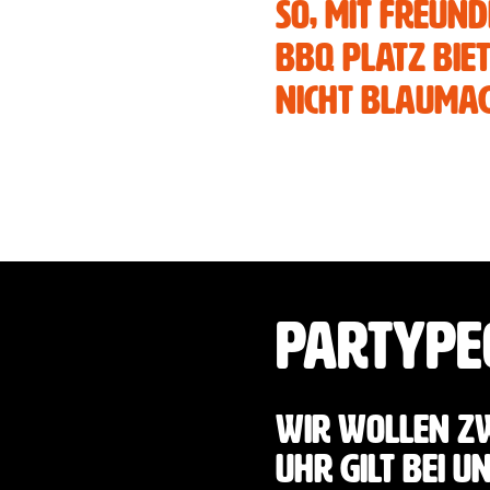
Hast du Lust 
so, mit Freun
Adventures 
BBQ Platz biet
nicht Blauma
Partype
Wir wollen zw
Uhr gilt bei 