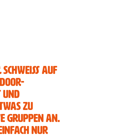
.
Schweiß auf
tdoor-
t und
twas zu
ve Gruppen an.
einfach nur