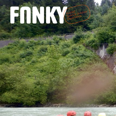
DE
EN
Home
Wir sind
Fanky
Fanky Sports
Fanky Living