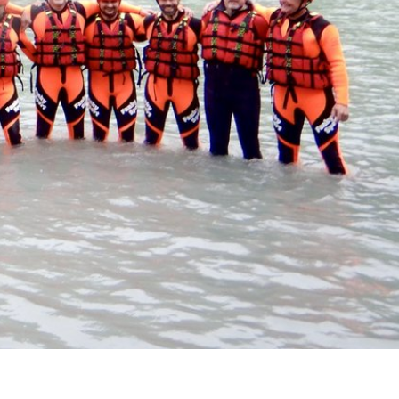
nkitzel
EN