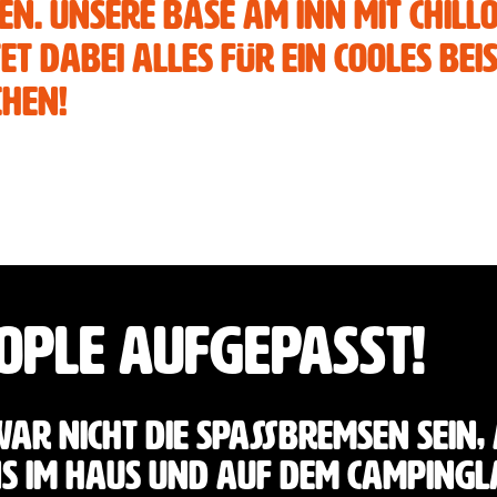
auf geile
den. Unsere Base am Inn mit Chil
bekommen?
et dabei alles für ein cooles Be
chen!
ople aufgepasst!
ar nicht die Spaßbremsen sein, 
uns im Haus und auf dem Campingl