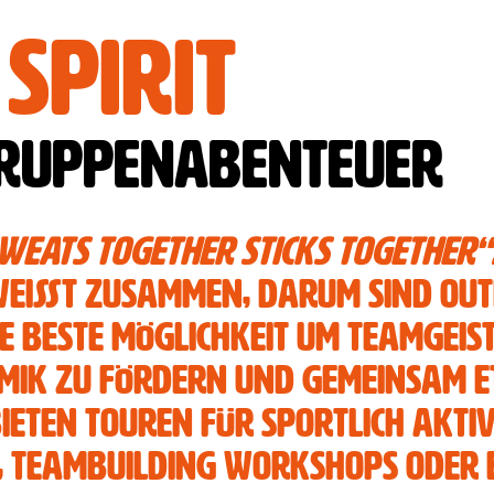
spirit
ruppenabenteuer
sweats together sticks together“
weißt zusammen, darum sind Ou
ie beste Möglichkeit um Teamgeis
ik zu fördern und gemeinsam e
bieten Touren für sportlich akti
s, Teambuilding Workshops oder 