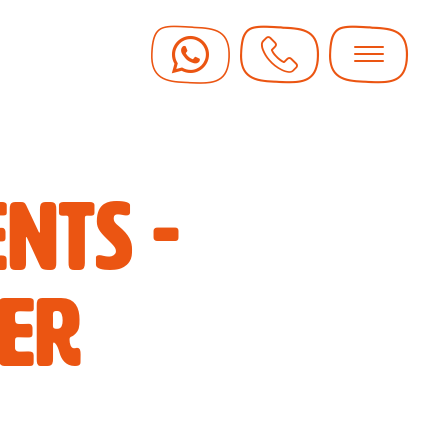
nts -
er
 Gutscheine
il mit garantiertem Spass