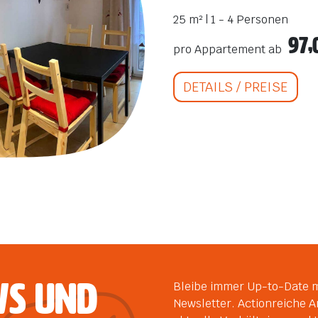
25 m² | 1 - 4 Personen
97,
pro Appartement ab
DETAILS / PREISE
ws und
Bleibe immer Up-to-Date 
Newsletter. Actionreiche 