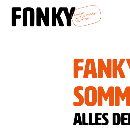
DE
EN
Home
Fank
Wir sind
Somm
Fanky
Fanky Sports
Alles de
Fanky Living