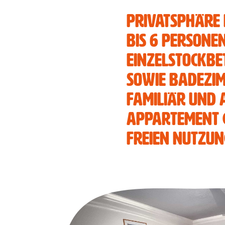
Privatsphäre 
Fanky Angebote
bis 6 Persone
Fanky Families
Einzelstockbe
sowie Badezi
Fanky Groups
familiär und 
Fanky Verleih
Appartement 
freien Nutzun
Die Region
Lage & Anreise