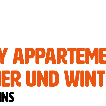
y Apparteme
er und Wint
Fanky
ins
Extrem ge