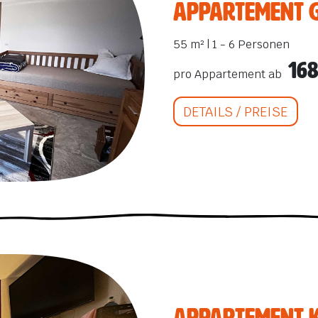
Appartement 
55 m² | 1 - 6 Personen
168
pro Appartement ab
DETAILS / PREISE
auf geile
Appartement K