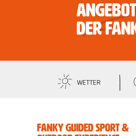
Angebot
der FAN
WETTER
Fanky Guided Sport &