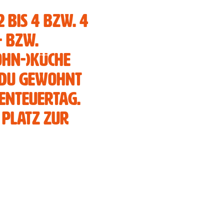
nkitzel
 bis 4 bzw. 4
- bzw.
ohn-)Küche
EN
 du gewohnt
enteuertag.
Platz zur